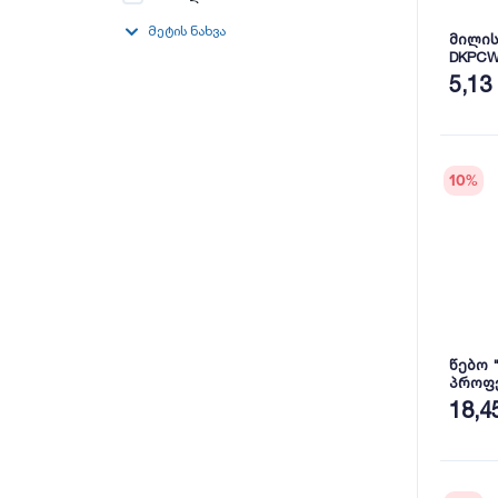
მეტის ნახვა
მილის
DKPCW
PVC
5,13
10
%
წებო 
პროფე
290მლ
18,4