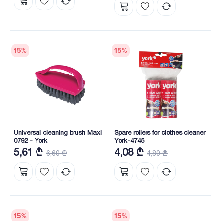
15
%
15
%
Universal cleaning brush Maxi
Spare rollers for clothes cleaner
0792 - York
York-4745
5,61 ₾
4,08 ₾
6,60 ₾
4,80 ₾
15
%
15
%