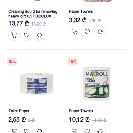
Cleaning liquid for removing
Paper Towels
heavy dirt 0.5 l SIDOLUX
3,32 ₾
3,90 ₾
PROFESSIONAL
13,77 ₾
16,20 ₾
15
%
15
%
Toilet Paper
Paper Towels
2,55 ₾
10,12 ₾
3 ₾
11,90 ₾