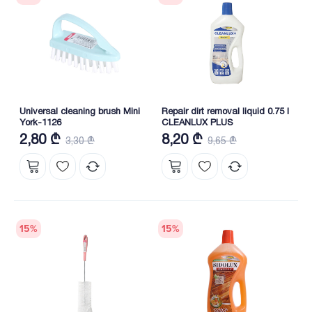
Universal cleaning brush Mini
Repair dirt removal liquid 0.75 l
York-1126
CLEANLUX PLUS
2,80 ₾
8,20 ₾
3,30 ₾
9,65 ₾
15
%
15
%