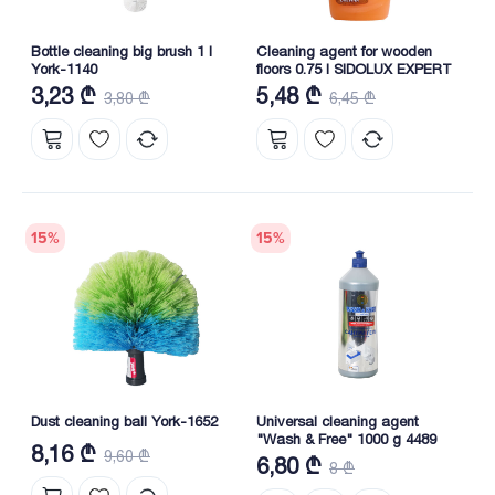
Bottle cleaning big brush 1 l
Cleaning agent for wooden
York-1140
floors 0.75 l SIDOLUX EXPERT
3,23 ₾
5,48 ₾
3,80 ₾
6,45 ₾
15
%
15
%
Dust cleaning ball York-1652
Universal cleaning agent
"Wash & Free" 1000 g 4489
8,16 ₾
9,60 ₾
6,80 ₾
8 ₾