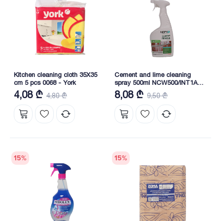
Kitchen cleaning cloth 35X35
Cement and lime cleaning
cm 5 pcs 0068 - York
spray 500ml NCW500/INT1A
NEFY
4,08 ₾
8,08 ₾
4,80 ₾
9,50 ₾
15
%
15
%