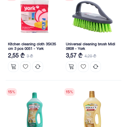
Kitchen cleaning cloth 35X35
Universal cleaning brush Midi
cm 3 pcs 0051 - York
0808 - York
2,55 ₾
3,57 ₾
3 ₾
4,20 ₾
15
%
15
%