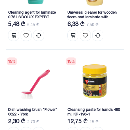
Cleaning agent for laminate
Universal cleaner for wooden
0.75 l SIDOLUX EXPERT
floors and laminate with
organic matter 0.75 L SIDOLUX
5,48 ₾
6,38 ₾
6,45 ₾
7,50 ₾
EXPERT NEW
15
%
15
%
Dish washing brush "Flower"
Cleansing paste for hands 460
0822 - York
ml, KR-198-1
2,30 ₾
12,75 ₾
2,70 ₾
15 ₾