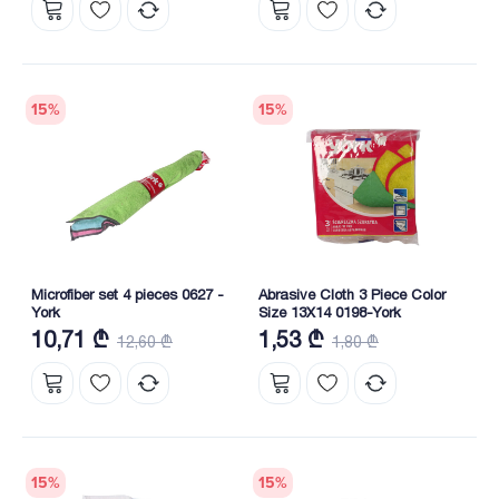
15
%
15
%
Microfiber set 4 pieces 0627 -
Abrasive Cloth 3 Piece Color
York
Size 13X14 0198-York
10,71 ₾
1,53 ₾
12,60 ₾
1,80 ₾
15
%
15
%