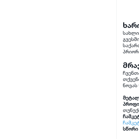
ხარ
სახლი
გვესმ
საქარ
პრიორ
მრა
ჩვენთ
თქვენ
ნოვას
მეტალ
პროფი
თუნუქ
ჩამკე
ჩამკე
სწორი