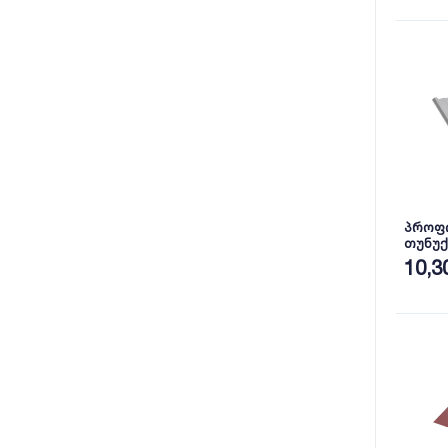
პროფ
თუნუქ
პრიალ
10,3