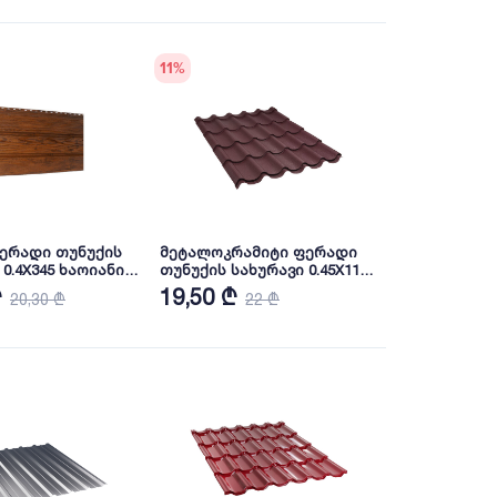
11
%
ფერადი თუნუქის
მეტალოკრამიტი ფერადი
0.4X345 ხაოიანი
თუნუქის სახურავი 0.45X1180
OVA
ხაოიანი RAL3005 (სამხრეთ
₾
19,50 ₾
20,30 ₾
22 ₾
კორეა) NOVA