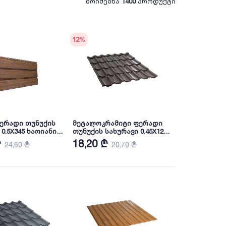
მოიძებნა
1400
პროდუქტი
12
%
ფერადი თუნუქის
მეტალოკრამიტი ფერადი
0.5X345 ხაოიანი
თუნუქის სახურავი 0.45X1200
K NOVA
პრიალა RAL 8019 (სამხრეთ
₾
18,20 ₾
24,60 ₾
20,70 ₾
კორეა) NOVA