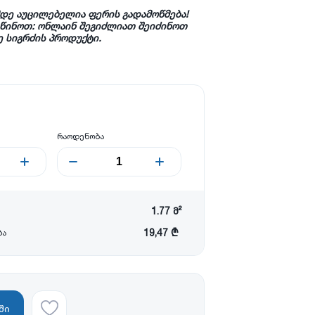
მდე აუცილებელია ფერის გადამოწმება!
სწინოთ
:
ონლაინ
შეგიძლიათ
შეიძინოთ
ე
სიგრძის
პროდუქტი
.
რაოდენობა
1.77
მ²
19,47 ₾
ბა
ში