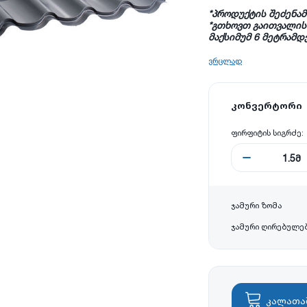
*პროდუქტის შეძენა
*
გთხოვთ
გაითვალი
მაქსიმუმ
6
მეტრამდ
ვრცლად
კონვერტორი
ფირფიტის სიგრძე:
1.5
მ
ჯამური ზომა
ჯამური ღირებულე
კალათა