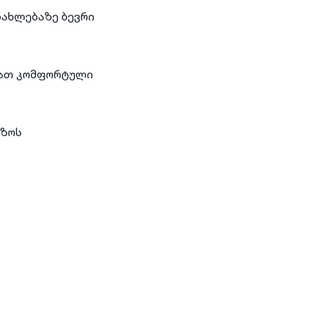
ნახლებაზე ბევრი
იათ კომფორტული
ეზოს