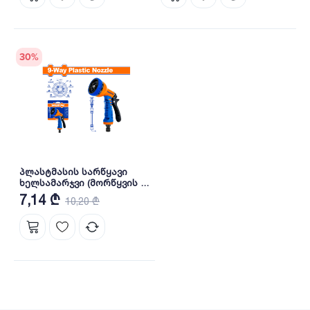
30
%
პლასტმასის სარწყავი
ხელსამარჯვი (მორწყვის 9
რეჟიმით) (WNE9E34)
7,14 ₾
10,20 ₾
WADFOW