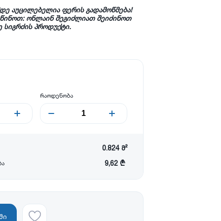
მდე
აუცილებელია
ფერის
გადამოწმება
!
წინოთ: ონლაინ შეგიძლიათ შეიძინოთ
ე სიგრძის პროდუქტი.
რაოდენობა
0.824
მ²
9,62 ₾
ბა
ში