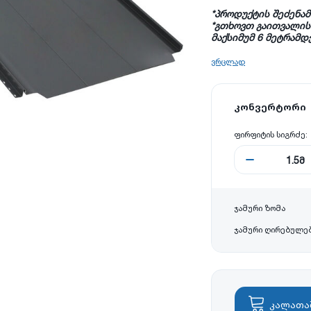
*
პროდუქტის
შეძენა
*გთხოვთ გაითვალის
მაქსიმუმ 6 მეტრამდ
ვრცლად
კონვერტორი
ფირფიტის სიგრძე:
1.5
მ
ჯამური ზომა
ჯამური ღირებულე
კალათა