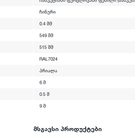
ჩამკეტიანი ფურცლოვანი ფენილი (სამკუთ
ზე
https://www.youtube.com/watch?v=hsMw2Q1omc0&t=26s
ჩინური
0.4 მმ
მენდაციო ზომებისა და უსაფრთხოებნის ნორმების დაცვა, რათ
 რამაც შესაძლოა მასალის ფუნქციონალის დარღვევა
549 მმ
515 მმ
გახსნა და თანამედროვე სტანდარტების შესაბამისად
 მასალას.
RAL7024
თაშორისო სტანდარტის სერტიფიკატს.
პრიალა
6 მ
0.5 მ
9 მ
მსგავსი პროდუქტები