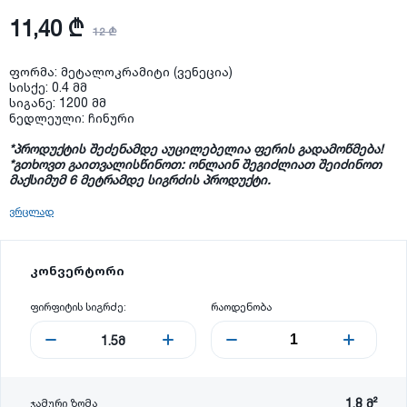
11,40 ₾
12 ₾
ფორმა: მეტალოკრამიტი (ვენეცია)
სისქე: 0.4 მმ
სიგანე: 1200 მმ
ნედლეული: ჩინური
*პროდუქტის შეძენამდე აუცილებელია ფერის გადამოწმება!
*
გთხოვთ
გაითვალისწინოთ
:
ონლაინ
შეგიძლიათ
შეიძინოთ
მაქსიმუმ
6
მეტრამდე
სიგრძის
პროდუქტი
.
ვრცლად
კონვერტორი
ფირფიტის სიგრძე:
რაოდენობა
1.5
მ
1.8
მ²
ჯამური ზომა