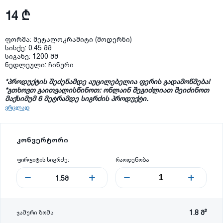
14 ₾
ფორმა: მეტალოკრამიტი (მოდერნი)
სისქე: 0.45 მმ
სიგანე: 1200 მმ
ნედლეული: ჩინური
*პროდუქტის შეძენამდე აუცილებელია ფერის გადამოწმება!
*
გთხოვთ
გაითვალისწინოთ
:
ონლაინ
შეგიძლიათ
შეიძინოთ
მაქსიმუმ
6
მეტრამდე
სიგრძის
პროდუქტი
.
ვრცლად
კონვერტორი
ფირფიტის სიგრძე:
რაოდენობა
1.5
მ
1.8
მ²
ჯამური ზომა