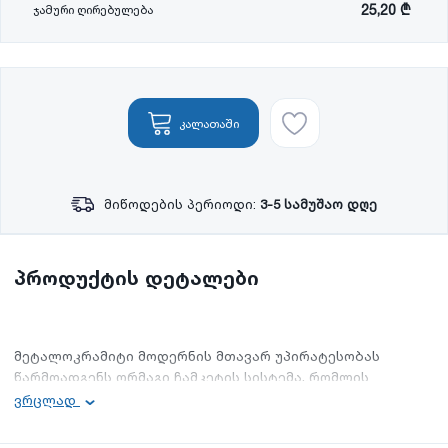
25,20 ₾
ჯამური ღირებულება
კალათაში
მიწოდების პერიოდი:
3-5 სამუშაო დღე
პროდუქტის დეტალები
მეტალოკრამიტი მოდერნის მთავარ უპირატესობას
წარმოადგენს ორმაგი ჩამკეტის სისტემა, რომლის
საშუალებითაც ფურცლები ერთმანეთზე ბევრად მყარად
ვრცლად
მაგრდება და გამორიცხავს წყლის ჩასვლის ალბათობას.
ჩამკეტის სისტემისა და მონტაჟის სპეციფიკიდან