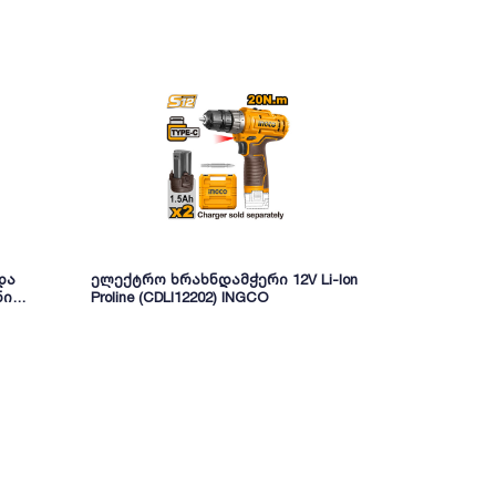
და
ელექტრო ხრახნდამჭერი 12V Li-Ion
უნახშირო 
ნი
Proline (CDLI12202) INGCO
ხრახნდამჭე
FOW
(CIDLI20668