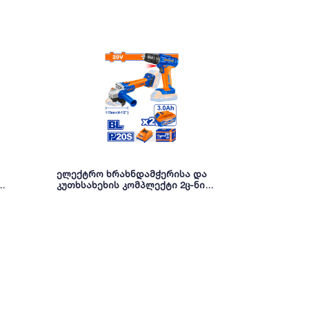
ელექტრო ხრახნდამჭერისა და
ელექტრო ხრ
კუთხსახეხის კომპლექტი 2ც-ნი
Proline (CDL
20V/3Ah Li-ion (WCK20512) WADFOW