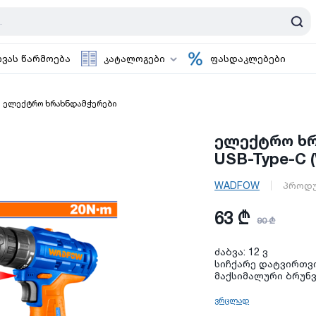
ოვას წარმოება
კატალოგები
ფასდაკლებები
ელექტრო ხრახნდამჭერები
ელექტრო ხრა
USB-Type-C
WADFOW
პროდუ
63 ₾
90 ₾
ძაბვა: 12 ვ
სიჩქარე დატვირთვის
მაქსიმალური ბრუნვ
ვრცლად