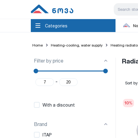
Categories
No
Home
Heating-cooling, water supply
Heating radiato
Filter by price
Radia
-
Sort by
10
%
With a discount
Brand
ITAP