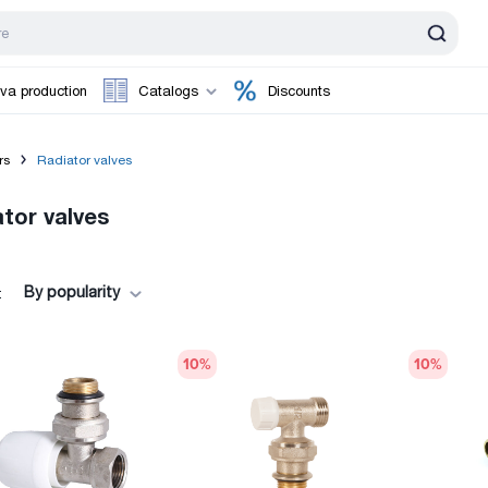
va production
Catalogs
Discounts
rs
Radiator valves
tor valves
By popularity
:
10
%
10
%