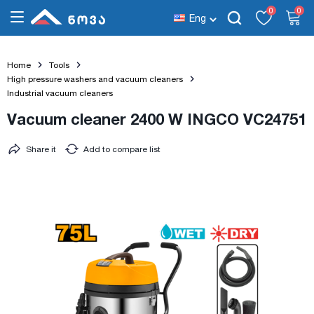
0
0
Eng
Home
Tools
High pressure washers and vacuum cleaners
Industrial vacuum cleaners
Vacuum cleaner 2400 W INGCO VC24751
Share it
Add to compare list