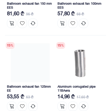
Bathroom exhaust fan 150 mm
Bathroom exhaust fan 100mm
EES
EES
81,60 ₾
57,80 ₾
96 ₾
68 ₾
15
%
15
%
Bathroom exhaust fan 125mm
Aluminum corrugated pipe
EE
11BAera
53,55 ₾
14,96 ₾
63 ₾
17,60 ₾