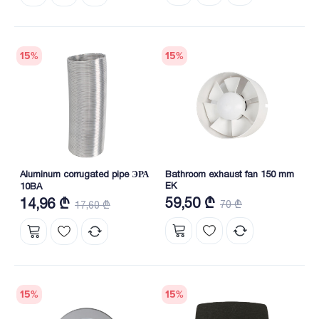
15
%
15
%
Aluminum corrugated pipe ЭРА
Bathroom exhaust fan 150 mm
EK
10BA
59,50 ₾
14,96 ₾
70 ₾
17,60 ₾
15
%
15
%