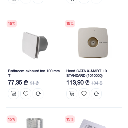
15
%
15
%
Bathroom exhaust fan 100 mm
Hood CATA X-MART 10
T
STANDARD (1010000)
77,35 ₾
113,90 ₾
91 ₾
134 ₾
15
%
15
%