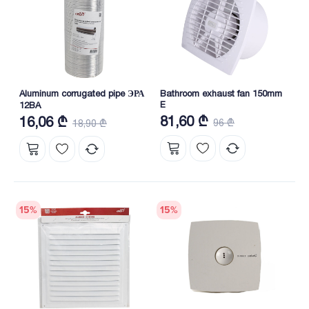
Aluminum corrugated pipe ЭРА
Bathroom exhaust fan 150mm
E
12BA
81,60 ₾
16,06 ₾
96 ₾
18,90 ₾
15
%
15
%