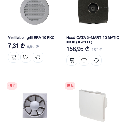
Ventilation grill ERA 10 PKC
Hood CATA X-MART 10 MATIC
INOX (1045000)
7,31 ₾
8,60 ₾
158,95 ₾
187 ₾
15
%
15
%