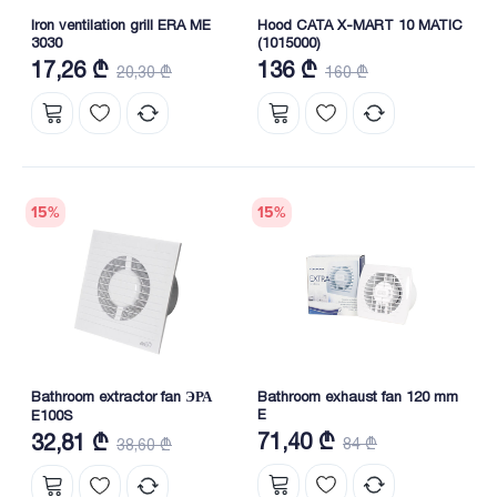
Iron ventilation grill ERA ME
Hood CATA X-MART 10 MATIC
3030
(1015000)
17,26 ₾
136 ₾
20,30 ₾
160 ₾
15
%
15
%
Bathroom extractor fan ЭРА
Bathroom exhaust fan 120 mm
E
E100S
71,40 ₾
32,81 ₾
84 ₾
38,60 ₾