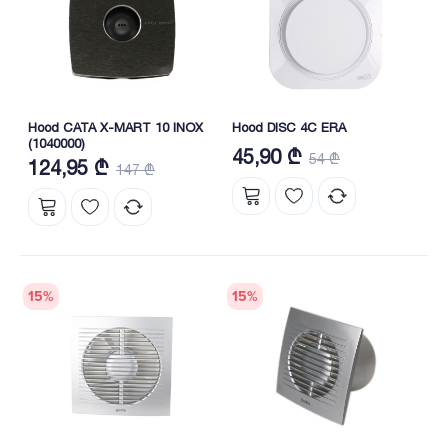
Hood CATA X-MART 10 INOX
Hood DISC 4C ERA
(1040000)
45,90 ₾
54 ₾
124,95 ₾
147 ₾
15
%
15
%