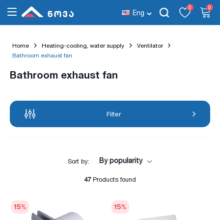
0
0
Eng
Home
Heating-cooling, water supply
Ventilator
Bathroom exhaust fan
Bathroom exhaust fan
Filter
By popularity
Sort by:
47
Products found
15
%
15
%