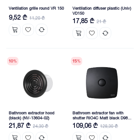
Ventilation grille round VR 150
Ventilation diffuser plastic (Univ)
VD150
9,52 ₾
11,20 ₾
17,85 ₾
21 ₾
10
%
15
%
Bathroom extractor hood
Bathroom extractor fan with
(black) (NV-13604-02)
shutter RIO4C Matt black D98
ERA
21,87 ₾
109,06 ₾
24,30 ₾
128,30 ₾