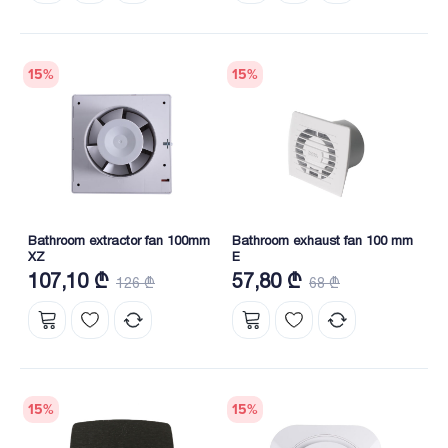
15
%
15
%
Bathroom extractor fan 100mm
Bathroom exhaust fan 100 mm
XZ
E
107,10 ₾
57,80 ₾
126 ₾
68 ₾
15
%
15
%