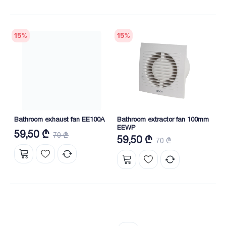
15
%
15
%
Bathroom exhaust fan EE100A
Bathroom extractor fan 100mm
EEWP
59,50 ₾
70 ₾
59,50 ₾
70 ₾