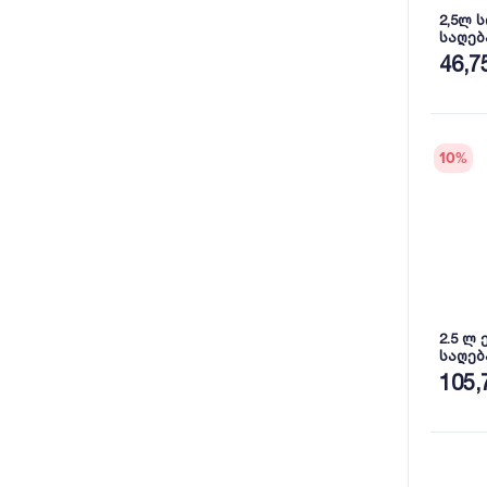
2,5ლ 
საღებ
SYN.PA
46,7
10
%
2.5 ლ
საღებავი 3
9023
105,