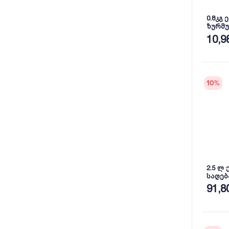
0.8კგ
ზურმუ
10,9
10
%
2.5 ლ
საღებავი 3
9003
91,8