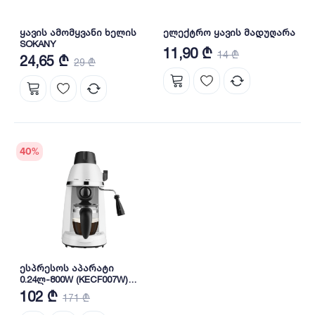
ყავის ამომყვანი ხელის
ელექტრო ყავის მადუღარა
SOKANY
11,90 ₾
14 ₾
24,65 ₾
29 ₾
40
%
ესპრესოს აპარატი
0.24ლ-800W (KECF007W)
Decakila
102 ₾
171 ₾