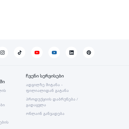
ჩვენი სერვისები
ში
ადგილზე მიტანა -
ლის
ფილიალიდან გატანა
პროდუქციის დაბრუნება /
ები
გადაცვლა
ონლაინ განვადება
ების