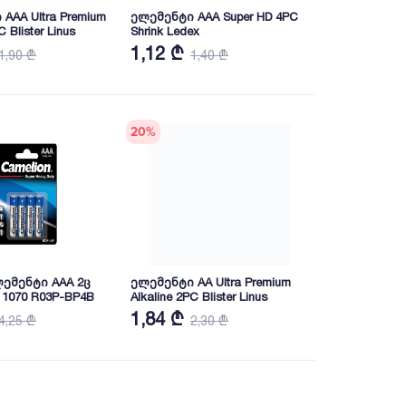
AAA Ultra Premium
ელემენტი AAA Super HD 4PC
C Blister Linus
Shrink Ledex
1,12 ₾
1,90 ₾
1,40 ₾
20
%
ემენტი AAA 2ც
ელემენტი AA Ultra Premium
1070 R03P-BP4B
Alkaline 2PC Blister Linus
1,84 ₾
4,25 ₾
2,30 ₾