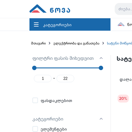
კატეგორიები
ნ
მთავარი
ელექტროობა და განათება
სატენი მოწყო
ფილტრი ფასის მიხედვით
სატე
-
დალაგ
20
%
ფასდაკლებით
კატეგორიები
ელემენტები