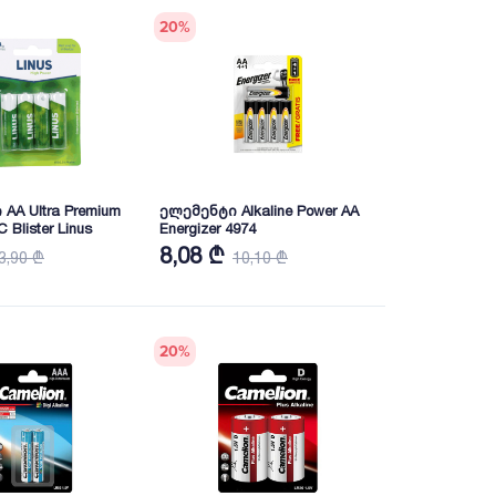
20
%
AA Ultra Premium
ელემენტი Alkaline Power AA
C Blister Linus
Energizer 4974
8,08 ₾
3,90 ₾
10,10 ₾
20
%