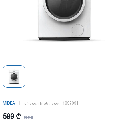
MIDEA
პროდუქტის კოდი:
1837031
599 ₾
959 ₾