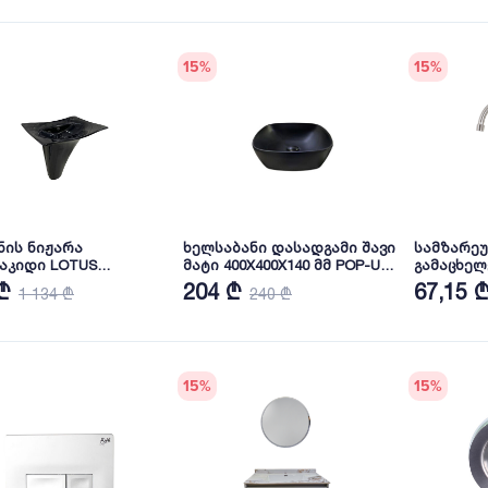
15
%
15
%
ნის ნიჟარა
ხელსაბანი დასადგამი შავი
სამზარე
აკიდი LOTUS
მატი 400X400X140 მმ POP-UP-
გამაცხელ
LOCK W.HUNG
ით SK337-MB SANIKERA
₾
204 ₾
67,15 
1 134 ₾
240 ₾
TH TAP HOLE-60CM-
K-EXT
15
%
15
%