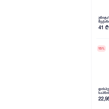
უნიტა
მექან
YGRKP
41 ₾
15
%
დისპე
საპნი
BOTTL
22,9