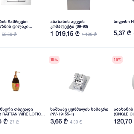
ზის ჩამრეცხი
აბაზანის ავეჯის
სიფონი H
იზმის ღილაკი
კომპლექტი (69-90)
74320MG
5,37 ₾
1 019,15 ₾
55,50 ₾
1 199 ₾
15
%
15
%
ნსერი თხევადი
საშხაპე ყურმილის სამაგრი
აბაზანის
ს RATTAN WIRE LOTION
(NV-19155-1)
(SINGLE C
E
განათებით 600x800m
5 ₾
3,66 ₾
120,70
27 ₾
4,30 ₾
EGG)