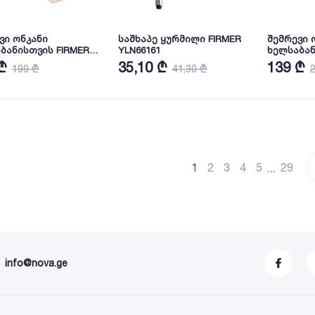
ვი ონკანი
საშხაპე ყურმილი FIRMER
შემრევი 
ბანისთვის FIRMER
YLN66161
ხელსაბა
699-1W
(ნაცრისფე
₾
35,10 ₾
139 ₾
199 ₾
41,30 ₾
FIRMER
...
1
2
3
4
5
29
info@nova.ge