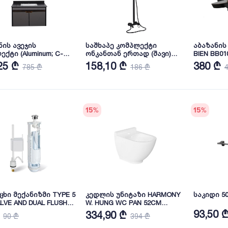
ნის ავეჯის
საშხაპე კომპლექტი
აბაზანის
ქტი (Aluminum; C-
ონკანთან ერთად (შავი)
BIEN BB01
0x520mm); (M-
(NV-005)
25 ₾
158,10 ₾
380 ₾
785 ₾
186 ₾
5X700mm) (S181-80C)
15
%
15
%
ცხი მექანიზმი TYPE 5
კედლის უნიტაზი HARMONY
საკიდი 50
ALVE AND DUAL FLUSH
W. HUNG WC PAN 52CM
KIT (YRSIT0353002)
(HRKA052N5VPOW5000-k) BIEN
93,50 
334,90 ₾
90 ₾
394 ₾