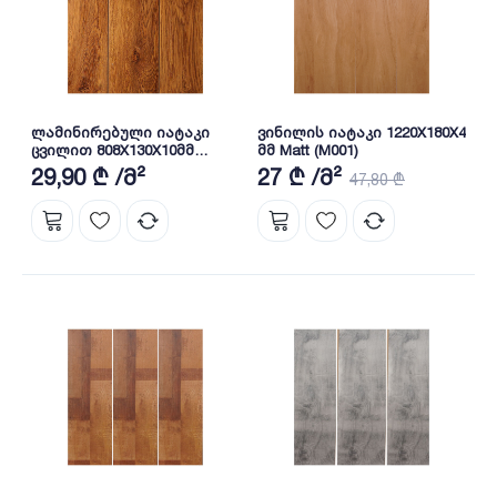
ლამინირებული იატაკი
ვინილის იატაკი 1220X180X4
ცვილით 808X130X10მმ
მმ Matt (M001)
LG8062
29,90 ₾ /მ²
27 ₾ /მ²
47,80 ₾