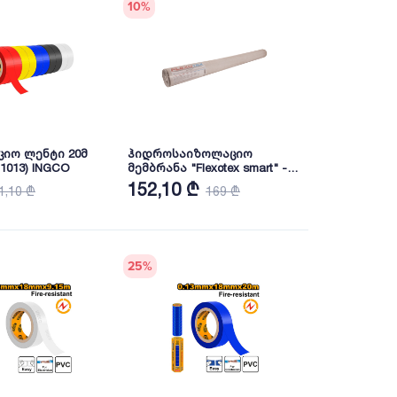
10
%
იო ლენტი 20მ
ჰიდროსაიზოლაციო
1013) INGCO
მემბრანა "Flexotex smart" -
75 მ2 (60 გრ/მ2)
152,10 ₾
1,10 ₾
169 ₾
25
%