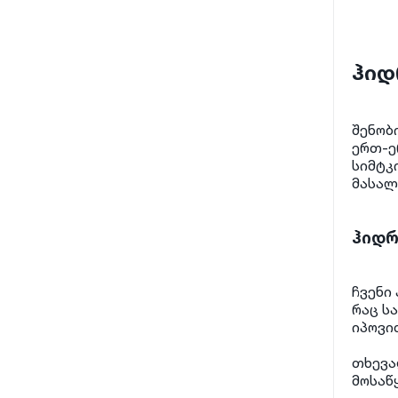
ჰიდ
შენობ
ერთ-ე
სიმტკ
მასალ
ჰიდრ
ჩვენი
რაც ს
იპოვი
თხევა
მოსაწ