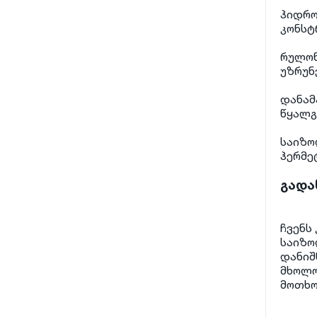
ჰიდრო
კონსტ
რულონ
უზრუნ
დანამ
წყალგ
საიზო
ჰერმე
გადა
ჩვენს
საიზო
დანიშ
მხოლო
მოთხო