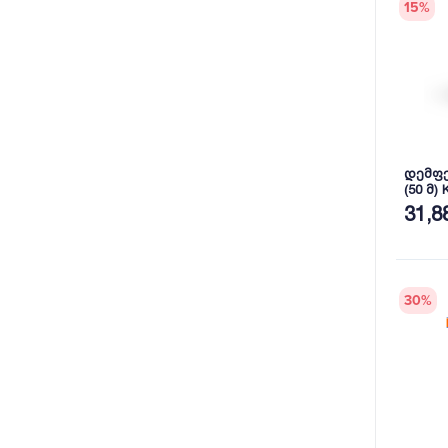
15
%
დემფე
(50 მ)
31,8
30
%