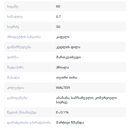
Standart: EN 14411:2016
სიგანე
60
2
ზედაპირის სიმტკიცე: ≥ 0.5 ნ/მმ
სიმაღლე
0,7
იმპორტიორი: შპს ნოვა
მწარმოებელი ქვეყაა: თურქეთი
სიგრძე
30
პროდუქტის სახეობა
კაფელი
დანიშნულება
კედლის ფილა
ფორმა
მართკუთხედი
ზედაპირი
პრიალა
მასალა
თეთრი თიხა
კოლექცია
WALTER
გამოყენება
აბაზანა, სამზარეულო, კომერციული
სივრცე
წყლის შთანთქვა
E<0.1%
დამატებითი უპირატესობა
მარტივი წმენდა