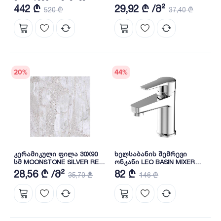
(თეთრი) GOYA BTW WC 62
442 ₾
29,92 ₾ /მ²
520 ₾
37,40 ₾
CM BIEN
20
%
44
%
კერამიკული ფილა 30X90
ხელსაბანის შემრევი
სმ MOONSTONE SILVER REC-
ონკანი LEO BASIN MIXER
1 BIEN
BL11061101 BIEN
28,56 ₾ /მ²
82 ₾
35,70 ₾
146 ₾