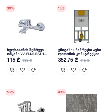
39
%
15
%
ხელსაბანის შემრევი
უნიტაზის ჩამრეცხი ავზი
ონკანი VIA PLUS BATH
ლითონის კონსტრუქციით
MIXER BB01043102 BIEN
SUPREME PRO-D
115 ₾
352,75 ₾
188 ₾
415 ₾
CONCEALEDIN CISTERN 3/6LT
SUCD630000TBO BIEN
52
%
43
%