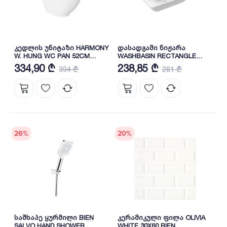
კედლის უნიტაზი HARMONY
დასადგამი ნიჟარა
W. HUNG WC PAN 52CM
WASHBASIN RECTANGLE
(HRKA052N5VPOW5000-k)
WHITE 65 სმ
334,90 ₾
238,85 ₾
394 ₾
281 ₾
BIEN
(MTLG06501FD1W5000-K)
BIEN
26
%
20
%
საშხაპე ყურმილი BIEN
კერამიკული ფილა OLIVIA
SALVO HAND SHOWER
WHITE 30X60 BIEN