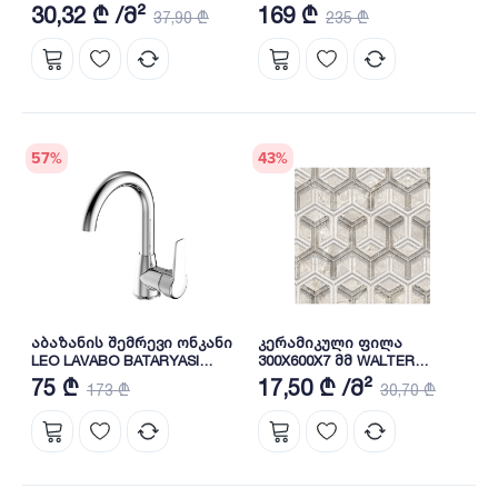
BB01062102 BIEN
30,32 ₾ /მ²
169 ₾
37,90 ₾
235 ₾
57
%
43
%
აბაზანის შემრევი ონკანი
კერამიკული ფილა
LEO LAVABO BATARYASI
300X600X7 მმ WALTER
BL31061104 BIEN
DECOFON 1 BIEN
75 ₾
17,50 ₾ /მ²
173 ₾
30,70 ₾