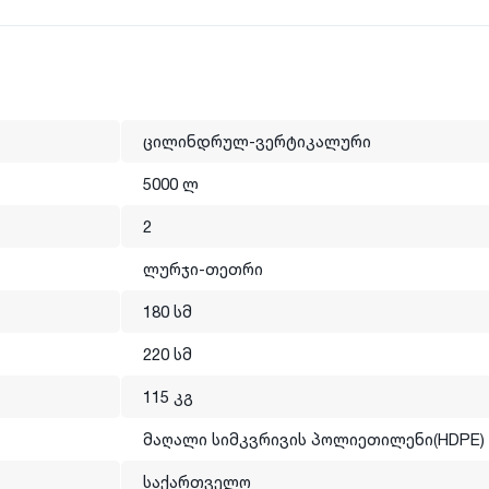
ილენი (HDPE)
ცილინდრულ-ვერტიკალური
დაგვიკავშირდით ცხელ ხაზზე.
5000 ლ
2
 ლიდერია. ძირითადად იწარმოება ნატურალი და ლურჯი ფერის
ლურჯი-თეთრი
მაღალი ხარისხის ნედლეულით, რომელიც თავსებადია საკვებ
180 სმ
პროდუქციის ფერი შეიძლება განსხვავდებოდეს საიტზე
220 სმ
115 კგ
მაღალი სიმკვრივის პოლიეთილენი(HDPE)
საქართველო