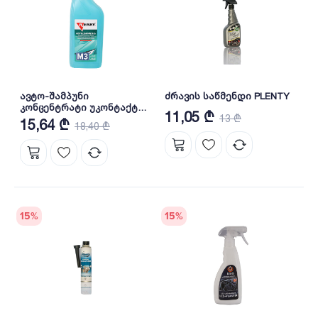
ავტო-შამპუნი
ძრავის საწმენდი PLENTY
კონცენტრატი უკონტაქტო
11,05 ₾
13 ₾
რეცხვისთვის M3 ყველა
15,64 ₾
18,40 ₾
სეზონი (1000 მლ) KR-307-3
15
%
15
%