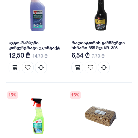
ავტო-შამპუნი
რადიატორის გამწმენდი
კონცენტრატი უკონტაქტო
ხსნარი 355 მლ KR-325
რეცხვისთვის M2 ზაფხული/
12,50 ₾
6,54 ₾
14,70 ₾
7,70 ₾
შემოდგომა 1000 მლ KR-307
15
%
15
%