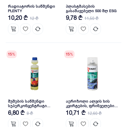
რადიატორის საწმენდი
პლასტმასების
PLENTY
გასაშავებელი 500 მლ ESG
10,20 ₾
9,78 ₾
12 ₾
11,50 ₾
15
%
15
%
შუშების საწმენდი
აეროზოლი ალვის ხის
სუპერკონცენტრატი
კვირტების, ფრინველებისა
ლიმონის სურნელით (270
და მწერების კვალის
6,80 ₾
10,71 ₾
8 ₾
12,60 ₾
მლ) KR-338
მოსაშორებელი ხსნარი
(520 მლ) KR-932