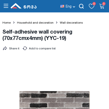
0
0
Eng
Home
Household and decoration
Wall decorations
Self-adhesive wall covering
(70x77cmx4mm) (YYC-19)
Share it
Add to compare list