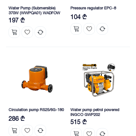
Water Pump (Submersible)
Pressure regulator EPC-8
370W (WWPQA01) WADFOW
104 ₾
197 ₾
Circulation pump RS25/6G-180
Water pump petrol powered
INGCO GWP202
286 ₾
515 ₾