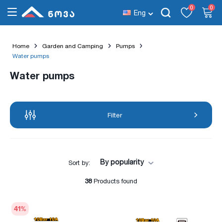
0
0
Eng
Home
Garden and Camping
Pumps
Water pumps
Water pumps
Filter
By popularity
Sort by:
38
Products found
41
%