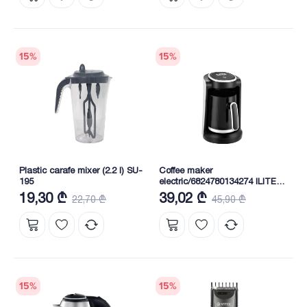
15
%
15
%
Plastic carafe mixer (2.2 l) SU-
Coffee maker
195
electric/6824780134274 ILITEK
- IL 4348
19,30 ₾
39,02 ₾
22,70 ₾
45,90 ₾
15
%
15
%