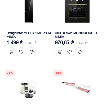
Refrigerator MDRB470MIE22OM
Built-in oven MO58100RGB-B
MIDEA
MIDEA
1 499 ₾
976,65 ₾
1 849 ₾
1 149 ₾
27
%
30
%