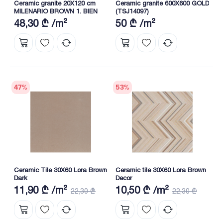
Ceramic granite 20X120 cm
Ceramic granite 600X600 GOLD
MILENARIO BROWN 1. BIEN
(TSJ14097)
48,30 ₾ /m²
50 ₾ /m²
47
%
53
%
Ceramic Tile 30X60 Lora Brown
Ceramic tile 30X60 Lora Brown
Dark
Decor
11,90 ₾ /m²
10,50 ₾ /m²
22,30 ₾
22,30 ₾