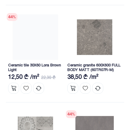
44
%
Ceramic tile 30X60 Lora Brown
Ceramic granite 600X600 FULL
Light
BODY MATT (60TR07R-M)
12,50 ₾ /m²
38,50 ₾ /m²
22,30 ₾
44
%