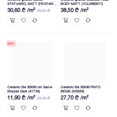
STATUARIO, MATT (F61014W-
BODY MATT (1CLX660017)
08)
30,60 ₾ /m²
38,50 ₾ /m²
40,60 ₾
55
%
Ceramic tile 30X60 cm Sarve
Ceramic tile 30X90 PIATO
Khazan Dark (41T35)
BEIGE (W5033)
11,90 ₾ /m²
27,70 ₾ /m²
26,30 ₾