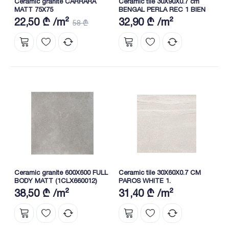
Ceramic granite CARRARA
Ceramic tile 30X90X0.7 cm
MATT 75X75
BENGAL PERLA REC 1 BIEN
22,50 ₾ /m²
32,90 ₾ /m²
58 ₾
Ceramic granite 600X600 FULL
Ceramic tile 30X60X0.7 CM
BODY MATT (1CLX660012)
PAROS WHITE 1.
38,50 ₾ /m²
31,40 ₾ /m²