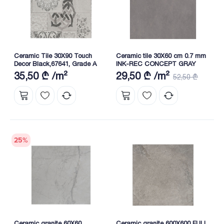
Ceramic Tile 30X90 Touch
Ceramic tile 30X60 cm 0.7 mm
Decor Black,67641, Grade A
INK-REC CONCEPT GRAY
35,50 ₾ /m²
29,50 ₾ /m²
52,50 ₾
25
%
Ceramic granite 60X60
Ceramic granite 600X600 FULL