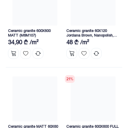
Ceramic granite 600X600
Ceramic granite 60X120
MATT (M6M107)
Jordana Brown, Nanopolish,
Grade A
34,90 ₾ /m²
48 ₾ /m²
21
%
Ceramic granite MATT 60X60
Ceramic granite 600X600 FULL