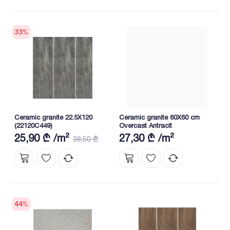
33
%
Ceramic granite 22.5X120
Ceramic granite 60X60 cm
(22120C449)
Overcast Antracit
25,90 ₾ /m²
27,30 ₾ /m²
38,50 ₾
44
%