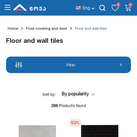
0
0
Eng
Home
Floor covering and door
Floor and wall tiles
Floor and wall tiles
Filter
By popularity
Sort by:
266
Products found
52
%