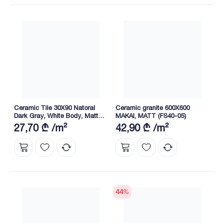
Ceramic Tile 30X90 Natoral
Ceramic granite 600X600
Dark Gray, White Body, Matt
MAKAI, MATT (FS40-05)
(W5028)
27,70 ₾ /m²
42,90 ₾ /m²
44
%