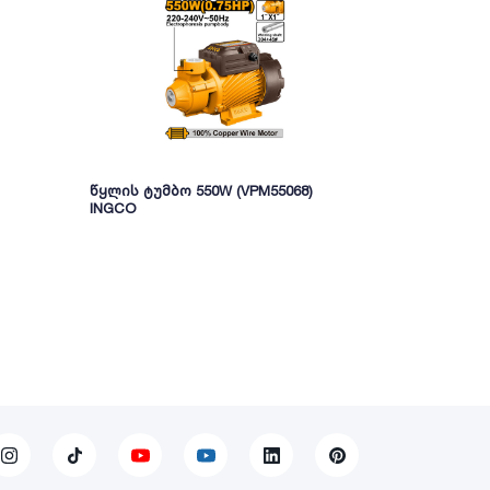
წყლის ტუმბო 550W (VPM55068)
წყლის საქა
INGCO
370W (SPC37