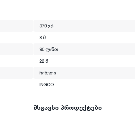
370 ვტ
8 მ
90 ლ/წთ
22 მ
ო მრავალი წელია მოღვაწეობს მსოფლიო ბაზარზე. მისი
ოს ყველასთვის ხელმისაწვდომი. პროდუქცია უნდა იყოს
ჩინეთი
ოფილი და ასრულებდეს ნებისმიერ სამუშაოს
აზე მნიშვნელოვანია დეტალები, სწორედ ეს დეტალები
INGCO
-ს ოფიციალური დილერი საქართველოში არის
მსგავსი პროდუქტები