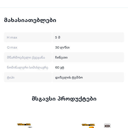
მახასიათებლები
H max
5 მ
Q max
30 ლ/წთ
მწარმოებელი ქვეყანა
ჩინეთი
ნომინალური სიმძლავრე
60 ვტ
ტიპი
დიზელის ტუმბო
მსგავსი პროდუქტები