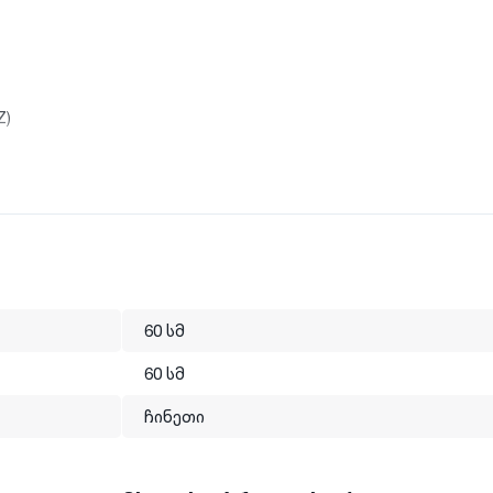
Z)
მოწმება!
60 სმ
60 სმ
ჩინეთი