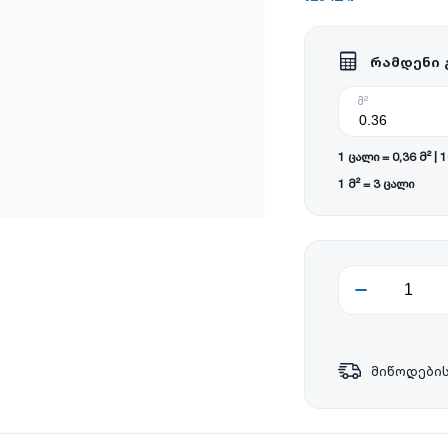
რამდენი 
მ²
1 ცალი = 0,36 მ² | 
1 მ² = 3 ცალი
მიწოდების