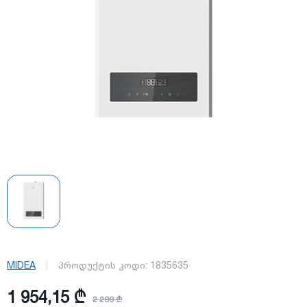
MIDEA
პროდუქტის კოდი:
1835635
1 954,15 ₾
2 299 ₾