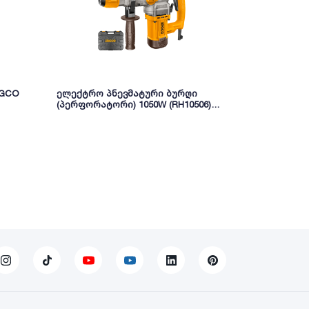
NGCO
ელექტრო პნევმატური ბურღი
დარტყმითი 
(პერფორატორი) 1050W (RH10506)
ID8508
INGCO