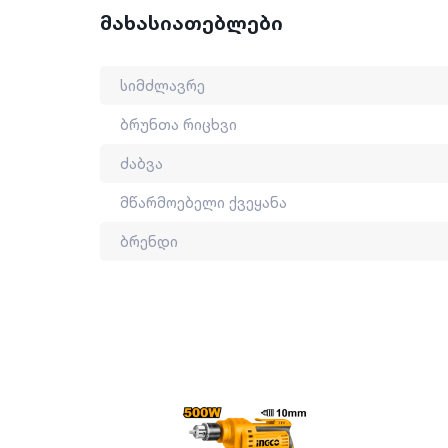
ბრენდი: WADFOW
მახასიათებლები
მწარმოებელი ქვეყანა: ჩინეთი
სიმძლავრე
ბრუნთა რიცხვი
ძაბვა
მწარმოებელი ქვეყანა
ბრენდი