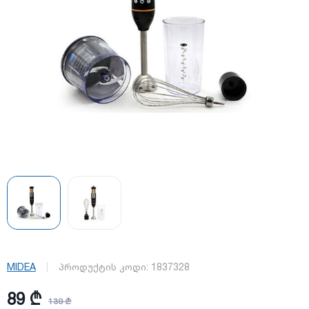
MIDEA
პროდუქტის კოდი:
1837328
89 ₾
139 ₾